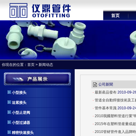
首页
你現在的位置：
首页
>
新闻动态
公司新聞
·
最新産品發布
2010-09-2
小型接头
·
管道全自動焊接技術及工
迫紧接头
·
管件基本常識
2010-09-2
小型止逆阀
·
2010我國塑料管道行業“明
小型过滤器
·
2015年在塑料管産量或
·
2010管材管件進入品牌
精密快速接头