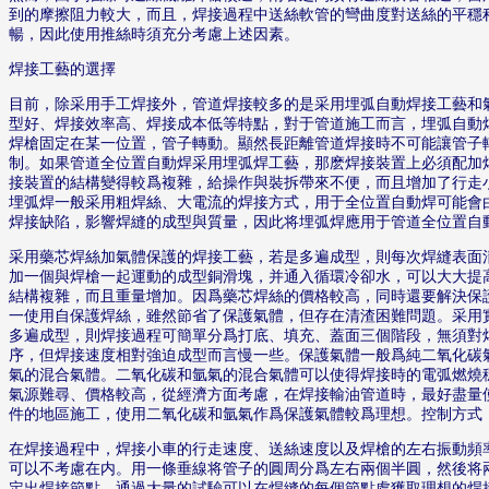
到的摩擦阻力較大，而且，焊接過程中送絲軟管的彎曲度對送絲的平穩
暢，因此使用推絲時須充分考慮上述因素。
焊接工藝的選擇
目前，除采用手工焊接外，管道焊接較多的是采用埋弧自動焊接工藝和
型好、焊接效率高、焊接成本低等特點，對于管道施工而言，埋弧自動焊
焊槍固定在某一位置，管子轉動。顯然長距離管道焊接時不可能讓管子轉
制。如果管道全位置自動焊采用埋弧焊工藝，那麽焊接裝置上必須配加
接裝置的結構變得較爲複雜，給操作與裝拆帶來不便，而且增加了行走
埋弧焊一般采用粗焊絲、大電流的焊接方式，用于全位置自動焊可能會
焊接缺陷，影響焊縫的成型與質量，因此将埋弧焊應用于管道全位置自
采用藥芯焊絲加氣體保護的焊接工藝，若是多遍成型，則每次焊縫表面
加一個與焊槍一起運動的成型銅滑塊，并通入循環冷卻水，可以大大提
結構複雜，而且重量增加。因爲藥芯焊絲的價格較高，同時還要解決保
一使用自保護焊絲，雖然節省了保護氣體，但存在清渣困難問題。采用
多遍成型，則焊接過程可簡單分爲打底、填充、蓋面三個階段，無須對
序，但焊接速度相對強迫成型而言慢一些。保護氣體一般爲純二氧化碳
氣的混合氣體。二氧化碳和氩氣的混合氣體可以使得焊接時的電弧燃燒
氣源難尋、價格較高，從經濟方面考慮，在焊接輸油管道時，最好盡量
件的地區施工，使用二氧化碳和氩氣作爲保護氣體較爲理想。控制方式
在焊接過程中，焊接小車的行走速度、送絲速度以及焊槍的左右振動頻
可以不考慮在内。用一條垂線将管子的圓周分爲左右兩個半圓，然後将
定出焊接節點。通過大量的試驗可以在焊縫的每個節點處獲取理想的焊