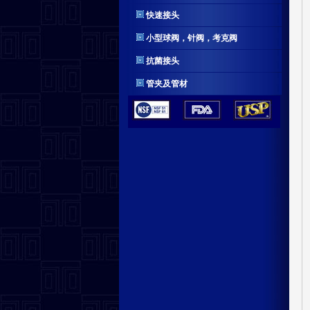
快速接头
小型球阀，针阀，考克阀
抗菌接头
管夹及管材