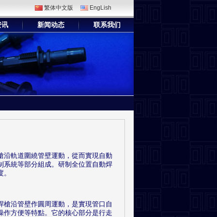
繁体中文版
EngLish
资讯
新闻动态
联系我们
槍沿軌道圍繞管壁運動，從而實現自動
制系統等部分組成。研制全位置自動焊
度。
焊槍沿管壁作圓周運動，是實現管口自
操作方便等特點。它的核心部分是行走