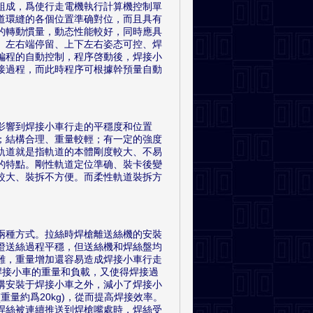
組成，爲使行走電機執行計算機控制單
道環縫的各個位置準确對位，而且具有
的轉動慣量，動态性能較好，同時應具
、左右端停留、上下左右姿态可控、焊
編程的自動控制，程序啓動後，焊接小
接過程，而此時程序可根據幹預量自動
影響到焊接小車行走的平穩度和位置
；結構合理、重量較輕；有一定的強度
軌道就是指軌道的本體剛度較大、不易
的特點。剛性軌道定位準确、裝卡後變
較大、裝拆不方便。而柔性軌道裝拆方
兩種方式。拉絲時焊槍離送絲機的安裝
證送絲過程平穩，但送絲機和焊絲盤均
難，重量增加還容易造成焊接小車行走
輕了焊接小車的重量和負載，又使得焊接過
構安裝于焊接小車之外，減小了焊接小
重量約爲20kg)，從而提高焊接效率。
焊絲被連續推送到焊槍嘴處時，焊絲受