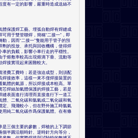
程度有一定的影響，嚴重時造成送絲不
氣體保護焊工藝。埋弧自動焊有焊縫成
可用于雙管聯焊，簡稱“二接一”，即
動，因而“二接一”隻能用于管子的預
焊劑的投放、承托與回收機構，使得焊
小車的負載，影響小車行走的平穩性。
由于熔敷率較高出現熔滴下垂、流動等
動焊接實現起來困難較大。
清渣費工費時；若是強迫成型，則須配
高焊接效率，這樣一來不僅焊接裝置的
護氣體的氣源，所以焊接成本較高。單
實芯焊絲加氣體保護的焊接工藝，若是
焊縫表面進行清理而直接進行下一道工
氣體、二氧化碳和氩氣或二氧化碳和氧
穩定、飛濺較小，但在野外施工時氩氣
使用純二氧化碳作爲保護氣體。在有條
率是三個主要的參數，焊槍的上下調節
兩個半圓沿順時針、逆時針方向等分，
接參數。但實際焊接與試驗時的數據不