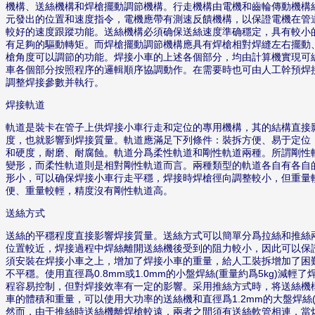
機構、送絲機構和焊槍擺動調節機構。行走機構由電機和齒輪傳動機構
元發出的位置和速度指令，電機應帶有測速反饋機構，以保證電機在管
較好的速度跟蹤功能。送絲機構必須确保送絲速度準确穩定，具有較小
有足夠的驅動轉矩。而焊槍擺動調節機構應具有焊槍相對焊縫左右擺動
槍角度可以調節的功能。焊接小車的上述各個部分，均由計算機實現可
車各個部分按照程序的邏輯順序協調動作。在需要時也可由人工幹預焊
調整焊接參數并執行。
焊接軌道
軌道是裝卡在管子上供焊接小車行走和定位的專用機構，其的結構直接
度，也就影響到焊接質量。軌道應滿足下列條件：裝拆方便、易于定位
和硬度，耐磨、耐腐蝕。軌道分爲柔性軌道和剛性軌道兩種。所謂剛性
變形，而柔性軌道則是相對剛性軌道而言。兩種類型的軌道各自有各自
形小，可以确保焊接小車行走平穩，焊接時焊槍徑向調整較小，但重量
便、重量較輕，精度沒有剛性軌道高。
送絲方式
送絲的平穩程度直接影響焊接質量。送絲方式可以簡單分爲拉絲和推絲
位置較近，焊接過程中焊絲離開送絲機後受到的阻力較小，因此可以保
須安裝在焊接小車之上，增加了焊接小車的重量，給人工裝拆增加了困
不平穩。使用直徑爲0.8mm或1.0mm的小盤焊絲(重量約爲5kg)減
程容易控制，但對焊接效率有一定的影響。采用推絲方式時，将送絲機
車的體積和重量，可以使用大功率的送絲機和直徑爲1.2mm的大盤焊絲(
然而，由于推絲時送絲機離焊槍較遠，兩者之間須有送絲軟管相連，當